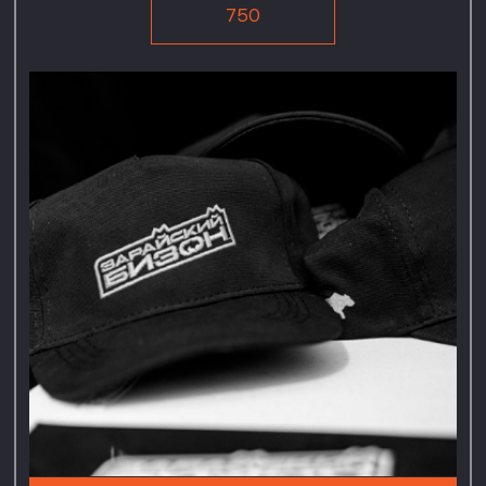
2 850
Значок
Станет отличным
украшением на сумке,
а также всегда вернет вас
в воспоминания о памятном
событии.