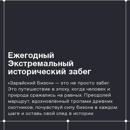
охотников, почувствуй силу бизона в каждом
шаге и оставь свой след в истории.
> 9 КМ
20
длина трассы
препятствий
1200
участников ежегодно
количество грязи,
драйва и экстрима
ЭКСТРЕМАЛЬНЫЙ ЗАБЕГ
ТРЕЙЛ
Дистанция 10км
Битва Бизонов
2 брода по пояс
(лимитированный забег на
призы):
одиночный забег
Только для тех, кто пишет
(М и Ж)
историю побед!
Путь Бизонов
(забег
безлимитного удовольствия):
Для тех, кто любит адреналин и
хорошее настроение. Оставь
свой след в истории!