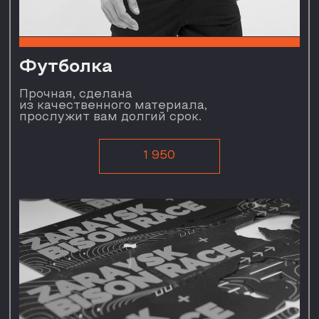
Медаль
Не успел забрать свою
медаль на прошлогодних
забегах? Самое время это
исправить! Заказывай на
память!
350