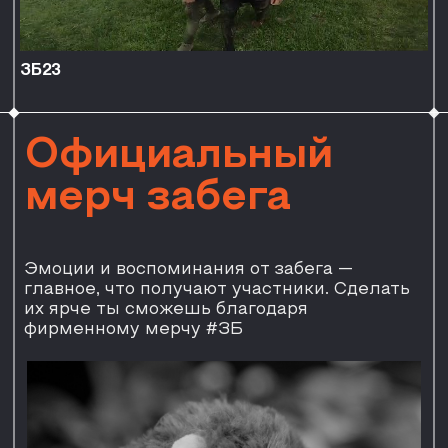
850
ЗБ23
Футболка
Прочная, сделана
из качественного материала,
прослужит вам долгий срок.