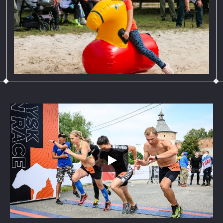
мерч забега
Эмоции и воспоминания от забега —
главное, что получают участники. Сделать
их ярче ты сможешь благодаря
фирменному мерчу #ЗБ
Маскот