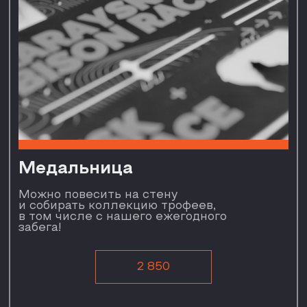
©2026 Экстремальный исторический забег «Зарайский бизон».
Все права защищены.
Положение забега
info@zaraiskbizon.ru