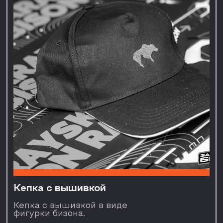
Подвеска
Сохрани «Зарайского Бизона» в
виде талисмана. Оставь
невероятные воспоминания от
забега с собой навсегда.
300