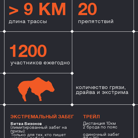
Мужская команда
«СЛЕД В СЛЕД»
Команда из 4 мужчин
Забег с
Смешанная команда
препятствиями
Команда из 4 человек (М+Ж)
(1 человек + 1 собака
или полностью женская
)
команда
«
РЕГИСТРАЦИЯ
ПОДРОБНЕЕ
ГЛАВНАЯ ЗАДУМКА ЗАБЕГА —
ОБЪЕДИНИТЬ СПОРТ
И КУЛЬТУРНОЕ НАСЛЕДИЕ
ГОРОДА С МНОГОВЕКОВОЙ
ИСТОРИЕЙ
БИЗОН КАК СИМВОЛ
Около 22 000 лет назад
Древний мастер создал из бивня
мамонта фигурку бизона - тотем
охотников каменного века. Эта
находка пережила ледниковый
период, войны и смену эпох.
Сегодня
Она становится символом вашего
личного преодоления. Каждый
финиширующий получит медаль.