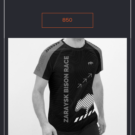
Термос-бутылка
Не упусти возможность
приобрести термос-бутылку
от любимого забега
«Зарайский Бизон».
850