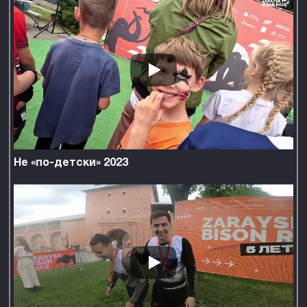
2 200
Не «по-детски» 2023
Кепка с вышивкой
Кепка с вышивкой в виде
фигурки бизона.